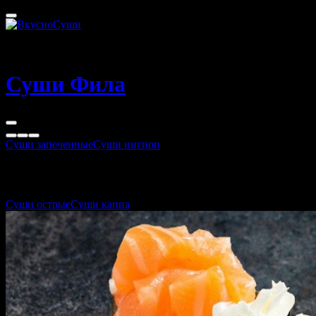
Санкт-Петербург
20 - 60 мин
Суши Фила
Суши запеченные
Суши нигири
Суши фила
Суши острые
Суши каппа