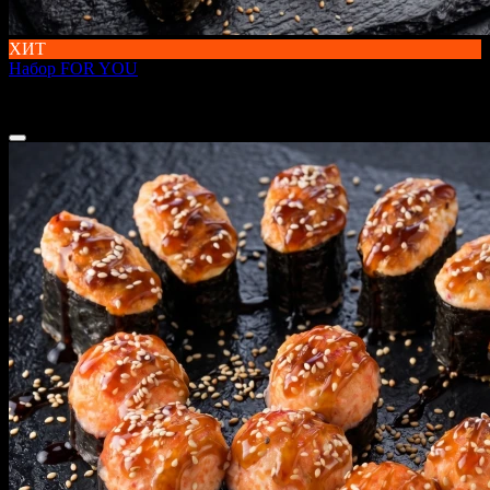
ХИТ
Набор FOR YOU
880 г
2 099 ₽