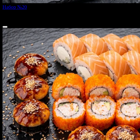
Набор №20
870 г
2 449 ₽