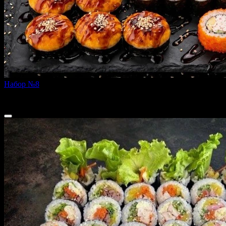
Набор №8
1415 г
3 699 ₽