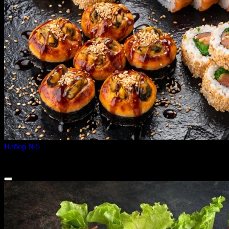
Набор №5
790 г
2 099 ₽