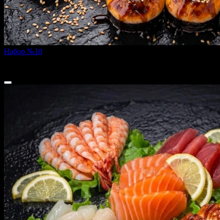
Набор №10
790 г
2 199 ₽