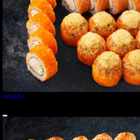
Набор №6
850 г
2 299 ₽