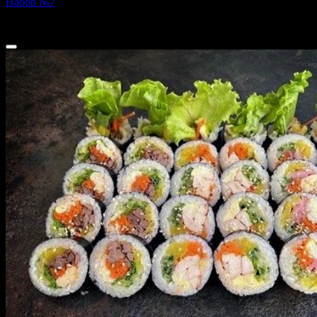
Набор №7
870 г
2 299 ₽