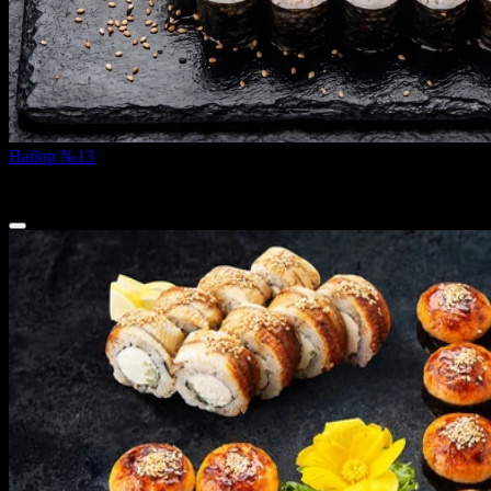
Набор №13
805 г
1 849 ₽