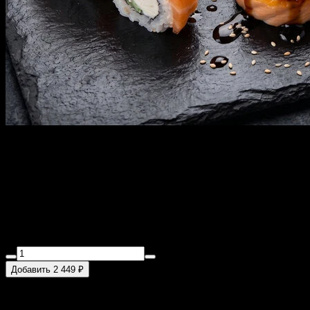
Набор №20 с доставкой в
Санкт-Петербурге
870 г
Филадельфия ролл с лососем 1 шт., Филадельфия ролл с
лососем (гриль) 1 шт., Запеченный ролл филадельфия 1 шт.
Добавить 2 449 ₽