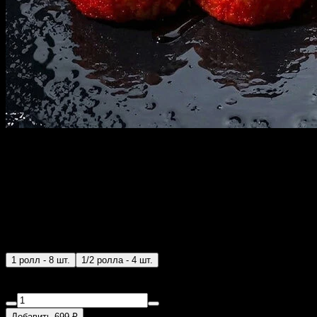
ЗАПЕЧЕННЫЙ РОЛЛ
САКУРА с доставкой в
Санкт-Петербурге
300 г
1 ролл - 8 шт.
1/2 ролла - 4 шт.
Снежный краб, сыр CREMETTE, рис, водоросли нори,
томаго, икра масаго, яки соус, унаги соус, кунжут.
Добавить 699 ₽