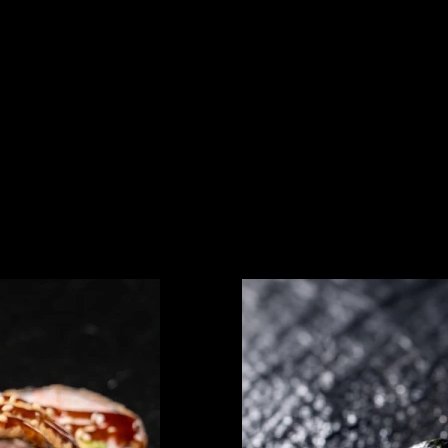
рино, Колпино, Кудрово