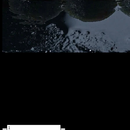
КАППА РОЛЛ СО
СНЕЖНЫМ КРАБОМ с
доставкой в Санкт-
Петербурге
150 г
Снежный краб, икра масаго, огурец, авокадо, водоросли нори,
спайси соус.