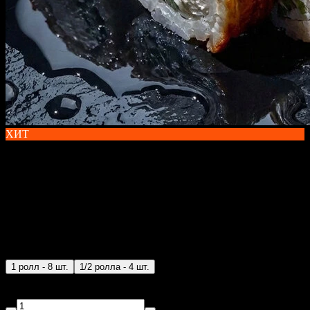
ХИТ
ФИЛАДЕЛЬФИЯ С УГРЕМ
с доставкой в Санкт-
Петербурге
300 г
1 ролл - 8 шт.
1/2 ролла - 4 шт.
Угорь, огурец, сыр CREMETTE, рис, водоросли нори, унаги
соус, кунжут.