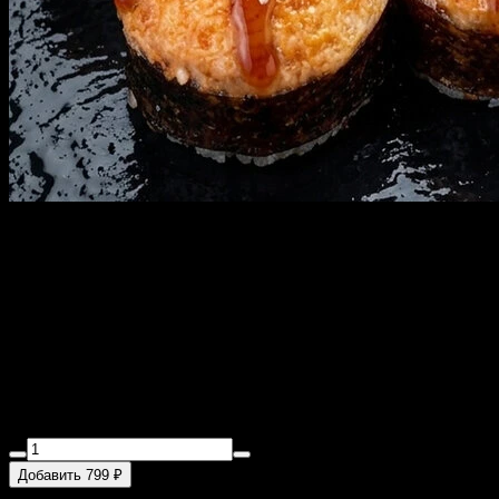
ЗАПЕЧЕННЫЙ РОЛЛ С
КРЕВЕТКОЙ с доставкой в
Санкт-Петербурге
280 г
Креветка тигровая, огурец, авокадо, рис, водоросли нори, яки
соус, унаги соус, кунжут.
Добавить 799 ₽