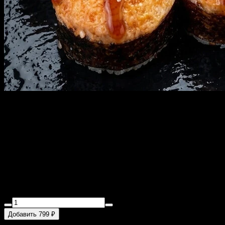
ЗАПЕЧЕННЫЙ РОЛЛ С
ТУНЦОМ с доставкой в
Санкт-Петербурге
280 г
Тунец, огурец, авокадо, рис, водоросли нори, яки соус, унаги
соус, кунжут.
Добавить 799 ₽