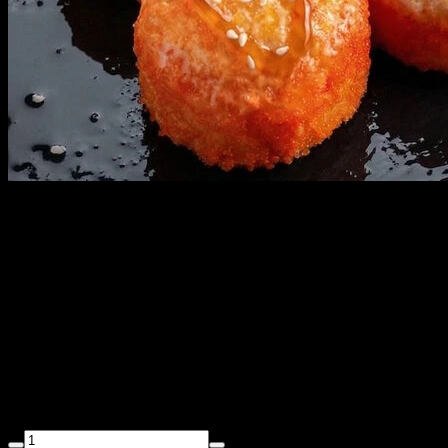
ЗАПЕЧЕННАЯ
КАЛИФОРНИЯ МАСАГО с
доставкой в Санкт-
Петербурге
250 г
Снежный краб, огурец, авокадо, рис, водоросли нори, икра
масаго, яки соус, унаги соус, кунжут.