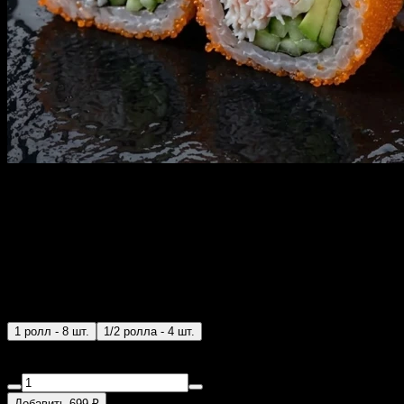
КАЛИФОРНИЯ МАСАГО с
доставкой в Санкт-
Петербурге
270 г
1 ролл - 8 шт.
1/2 ролла - 4 шт.
Снежный краб, авокадо, огурец, рис, водоросли нори, икра
масаго.
Добавить 699 ₽