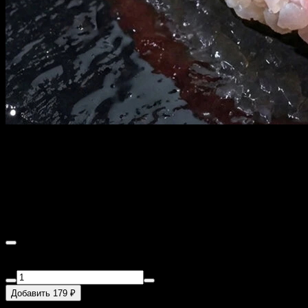
ТУНЕЦ НИГИРИ с
доставкой в Санкт-
Петербурге
40 г
Тунец, рис.
Добавить 179 ₽